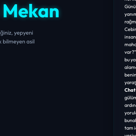
m Mekan
Günüm
yanım
rağme
Cebim
eğiniz, yepyeni
insan
k bilmeyen asil
mahal
var?"
bu ya
alama
benim
yaraş
Chat
gülü
ardın
yorul
bunal
tam i
veriy