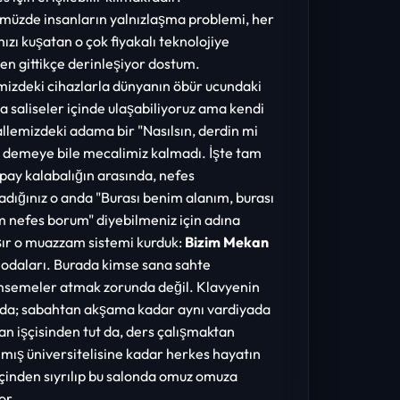
üzde insanların yalnızlaşma problemi, her
ızı kuşatan o çok fiyakalı teknolojiye
n gittikçe derinleşiyor dostum.
izdeki cihazlarla dünyanın öbür ucundaki
a saliseler içinde ulaşabiliyoruz ama kendi
lemizdeki adama bir "Nasılsın, derdin mi
 demeye bile mecalimiz kalmadı. İşte tam
pay kalabalığın arasında, nefes
dığınız o anda "Burası benim alanım, burası
 nefes borum" diyebilmeniz için adına
ır o muazzam sistemi kurduk:
Bizim Mekan
odaları. Burada kimse sana sahte
msemeler atmak zorunda değil. Klavyenin
da; sabahtan akşama kadar aynı vardiyada
an işçisinden tut da, ders çalışmaktan
mış üniversitelisine kadar herkes hayatın
çinden sıyrılıp bu salonda omuz omuza
or.