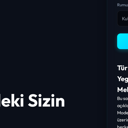
Rumuz
Tür
Yeg
Me
ki Sizin
Bu s
açıkl
Mode
üzeri
herke