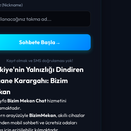
 (Nickname)
Sohbete Başla
→
Kayıt olmak ve SMS doğrulaması yok!
kiye'nin Yalnızlığı Dindiren
ane Karargahı: Bizim
kan
ayfa
Bizim Mekan Chat
hizmetini
amaktadır.
rn arayüzüyle
BizimMekan
, akıllı cihazlar
nden mobil sohbeti ve ücretsiz odaları
s için erişilebilir kılmaktadır.