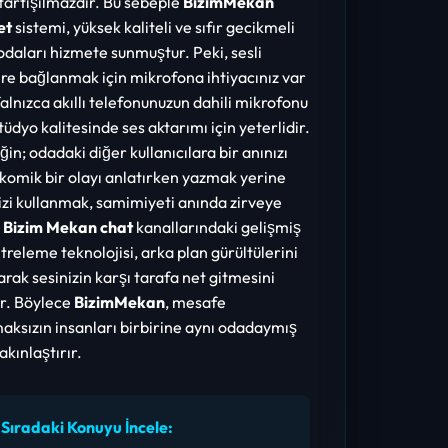
tartışılmazdır. Bu sebeple
BizimMekan
et
sistemi, yüksek kaliteli ve sıfır gecikmeli
 odaları hizmete sunmuştur. Peki, sesli
ere bağlanmak için mikrofona ihtiyacınız var
alnızca akıllı telefonunuzun dahili mikrofonu
stüdyo kalitesinde ses aktarımı için yeterlidir.
in; odadaki diğer kullanıcılara bir anınızı
komik bir olayı anlatırken yazmak yerine
izi kullanmak, samimiyeti anında zirveye
.
Bizim Mekan chat
kanallarındaki gelişmiş
iltreleme teknolojisi, arka plan gürültülerini
arak sesinizin karşı tarafa net gitmesini
r. Böylece
BizimMekan
, mesafe
aksızın insanları birbirine aynı odadaymış
akınlaştırır.
 Sıradaki Konuyu İncele: