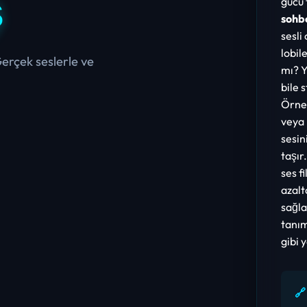
ş
gücü 
sohb
sesli
lobil
erçek seslerle ve
mı? Y
bile 
Örneğ
veya 
sesin
taşır
ses f
azalt
sağla
tanım
gibi y
🔗