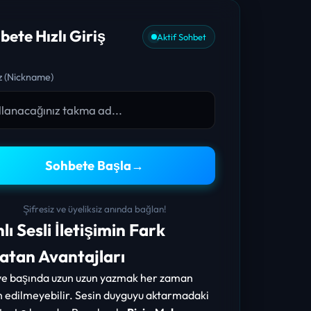
bete Hızlı Giriş
Aktif Sohbet
 (Nickname)
Sohbete Başla
→
Şifresiz ve üyeliksiz anında bağlan!
lı Sesli İletişimin Fark
atan Avantajları
ye başında uzun uzun yazmak her zaman
h edilmeyebilir. Sesin duyguyu aktarmadaki