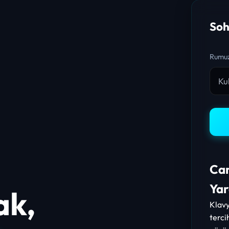
Soh
Rumuz
Can
Yar
ak,
Klav
terci