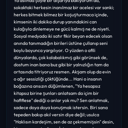
Ya aslında şöyle bir dışarıya bakıyorum da,
sokaktaki herkesin inanılmaz bir acelesi var sanki;
herkes bitmek bilmez bir koşuşturmaca içinde,
kimsenin iki dakika durup yanındakini can
kulağıyla dinlemeye ne gücü kalmış ne de niyeti.
Sosyal medyada iki satır fikir beyan edecek olsan
anında tanımadığın birileri üstüne çullanıp seni
boylu boyunca yargılıyor. O yüzden o afili
dünyalarda, çok kalabalıkmış gibi görünsek de,
dostum inan bana buz gibi bir yalnızlığın tam da
ortasında titriyoruz resmen. Akşam olup da evin
o ağır sessizliği çöktüğünde... Hani o insanın
boğazına ansızın düğümlenen, "Ya hesapsız
kitapsız birine şunları anlatsam da içim bir
hafiflese" dediği o anlar yok mu? Sen anlatmak,
sadece doya doya konuşmak istersin. Biri sana
tepeden bakıp akıl versin diye değil; usulca
"Haklısın kardeşim, sen de az çekmemişsin" desin,