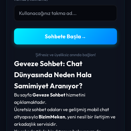
Sohbete Başla
→
Şifresiz ve üyeliksiz anında bağlan!
Geveze Sohbet: Chat
Dünyasında Neden Hala
Samimiyet Aranıyor?
Bu sayfa
Geveze Sohbet
hizmetini
açıklamaktadır.
Ücretsiz sohbet odaları ve gelişmiş mobil chat
altyapısıyla
BizimMekan
, yeni nesil bir iletişim ve
arkadaşlık servisidir.