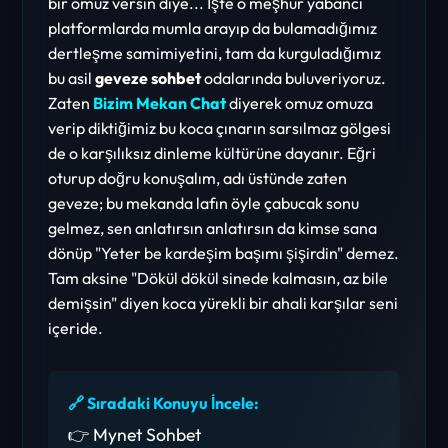
bir omuz versin diye... İşte o meşhur yabancı
platformlarda mumla arayıp da bulamadığımız
dertleşme samimiyetini, tam da kurguladığımız
bu asil
geveze sohbet
odalarında buluveriyoruz.
Zaten
Bizim Mekan Chat
diyerek omuz omuza
verip diktiğimiz bu koca çınarın sarsılmaz gölgesi
de o karşılıksız dinleme kültürüne dayanır. Eğri
oturup doğru konuşalım, adı üstünde zaten
geveze; bu mekanda lafın öyle çabucak sonu
gelmez, sen anlatırsın anlatırsın da kimse sana
dönüp "Yeter be kardeşim başımı şişirdin" demez.
Tam aksine "Dökül dökül sinede kalmasın, az bile
demişsin" diyen koca yürekli bir ahali karşılar seni
içeride.
🔗 Sıradaki Konuyu İncele:
👉 Mynet Sohbet