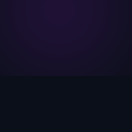
BizimMekan, kullanıcıların anonim olarak
sohbet edebildiği ücretsiz ve mobil uyumlu bir
sohbet platformudur.