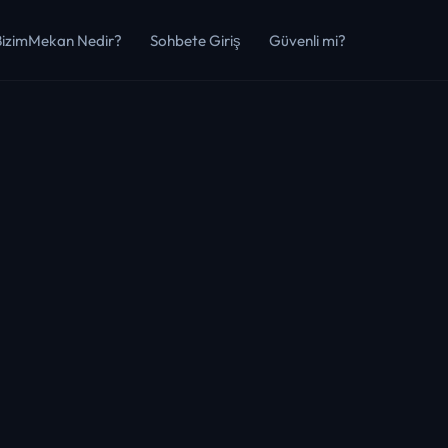
BizimMekan Nedir?
Sohbete Giriş
Güvenli mi?