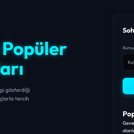
Soh
 Popüler
Rumuz
arı
gi gösterdiği
larla tercih
Pop
Genel
alanl