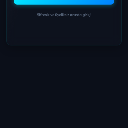
Şifresiz ve üyeliksiz anında giriş!